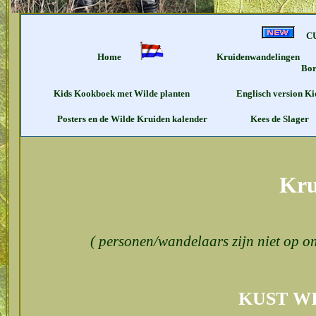
C
Home
Kruidenwandelingen
Bo
Kids Kookboek met Wilde planten
Englisch version K
Posters en de Wilde Kruiden kalender
Kees de Slager
Kru
( personen/wandelaars zijn niet op on
KUST W