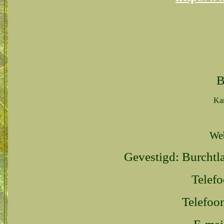
B
Ka
Web
Gevestigd: Burcht
Telef
Telefoo